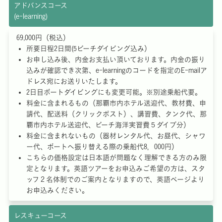
アドバンスコース
(e-learning)
69,000円（税込）
所要日程2日間(5ビーチダイビング込み）
お申し込み後、内金お支払い頂いております。内金の振り
込みが確認でき次第、e-learningのコードを指定のE-mailア
ドレス宛にお送りいたします。
2日目ボートダイビングにも変更可能。※別途乗船代要。
料金に含まれるもの（那覇市内ホテル送迎代、教材費、申
請代、配送料（クリックポスト）、講習費、タンク代、那
覇市内ホテル送迎代、ビーチ海洋実習費５ダイブ分）
料金に含まれないもの（器材レンタル代、お昼代、シャワ
ー代、ボートへ振り替える際の乗船代8，000円）
こちらの価格設定は日本語が問題なく理解できる方のみ限
定となります。英語ツアーをお申込みご希望の方は、スタ
ッフ２名体制でのご案内となりますので、英語ページより
お申込みください。
レスキューコース