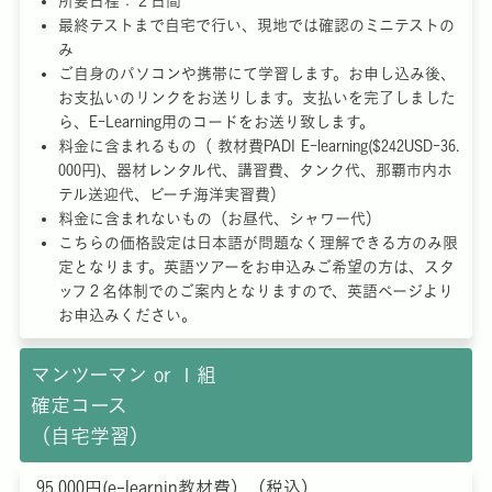
所要日程：２日間
最終テストまで自宅で行い、現地では確認のミニテストの
み
ご自身のパソコンや携帯にて学習します。お申し込み後、
お支払いのリンクをお送りします。支払いを完了しました
ら、E-Learning用のコードをお送り致します。
料金に含まれるもの（ 教材費PADI E-learning($242USD-36.
000円)、器材レンタル代、講習費、タンク代、那覇市内ホ
テル送迎代、ビーチ海洋実習費）
料金に含まれないもの（お昼代、シャワー代）
こちらの価格設定は日本語が問題なく理解できる方のみ限
定となります。英語ツアーをお申込みご希望の方は、スタ
ッフ２名体制でのご案内となりますので、英語ページより
お申込みください。
マンツーマン or １組
確定コース
（自宅学習）
95,000円(e-learnin教材費）（税込）