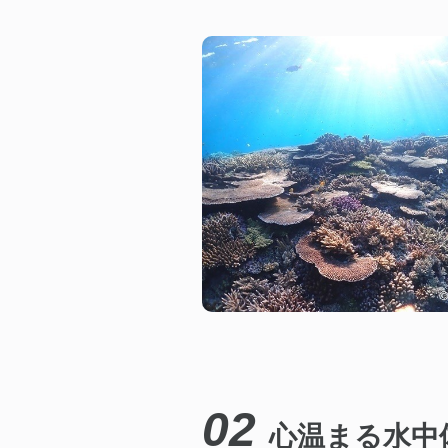
02
心温まる水中