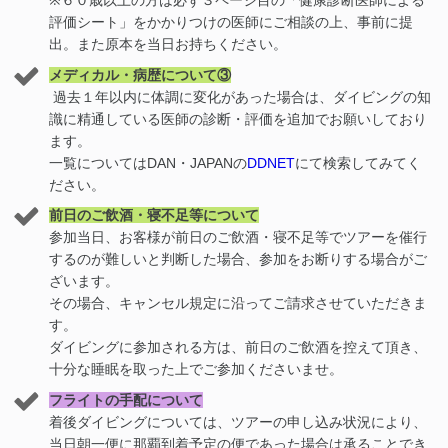
※６０歳以上の方は必ず３ページ目の「健康診断医師による
評価シート」をかかりつけの医師にご相談の上、事前に提
出。また原本を当日お持ちください。
メディカル・病歴について③
過去１年以内に体調に変化があった場合は、ダイビングの知
識に精通している医師の診断・評価を追加でお願いしており
ます。
一覧についてはDAN・JAPANの
DDNET
にて検索してみてく
ださい。
前日のご飲酒・寝不足等について
参加当日、お客様が前日のご飲酒・寝不足等でツアーを催行
するのが難しいと判断した場合、参加をお断りする場合がご
ざいます。
その場合、キャンセル規定に沿ってご請求させていただきま
す。
ダイビングに参加される方は、前日のご飲酒を控えて頂き、
十分な睡眠を取った上でご参加くださいませ。
フライトの手配について
着後ダイビングについては、ツアーの申し込み状況により、
当日朝一便に那覇到着予定の便であった場合は承ることでき